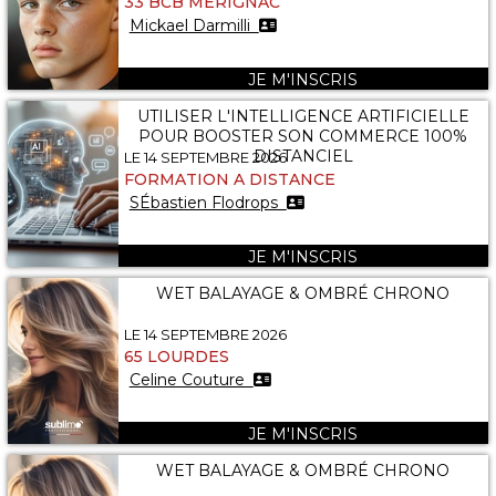
33 BCB MERIGNAC
Mickael Darmilli
JE M'INSCRIS
UTILISER L'INTELLIGENCE ARTIFICIELLE
POUR BOOSTER SON COMMERCE 100%
DISTANCIEL
LE 14 SEPTEMBRE 2026
FORMATION A DISTANCE
SÉbastien Flodrops
JE M'INSCRIS
WET BALAYAGE & OMBRÉ CHRONO
LE 14 SEPTEMBRE 2026
65 LOURDES
Celine Couture
JE M'INSCRIS
WET BALAYAGE & OMBRÉ CHRONO