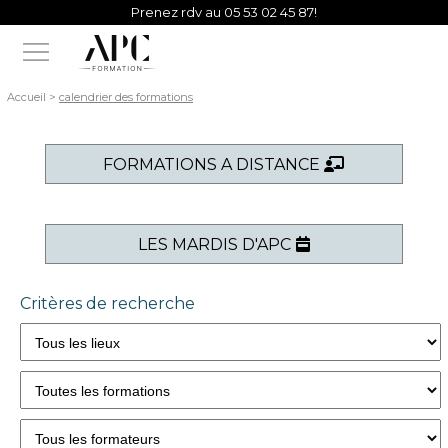
Prenez rdv au 05 53 02 45 87!
Vous avez besoin d'un conseil d'un de nos experts?
Prenez rdv au 05 53 02 45 87!
Accueil
>
calendrier des formations
FORMATIONS A DISTANCE
LES MARDIS D'APC
Critères de recherche