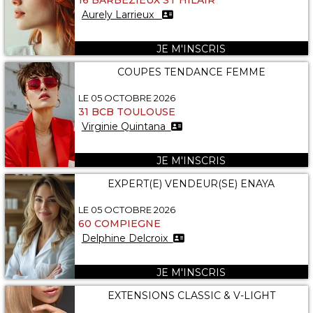
16 BARBEZIEUX ST HILAIR
Aurely Larrieux
JE M'INSCRIS
COUPES TENDANCE FEMME
LE 05 OCTOBRE 2026
31 BCB TOULOUSE
Virginie Quintana
JE M'INSCRIS
EXPERT(E) VENDEUR(SE) ENAYA
LE 05 OCTOBRE 2026
60 COMPIEGNE
Delphine Delcroix
JE M'INSCRIS
EXTENSIONS CLASSIC & V-LIGHT