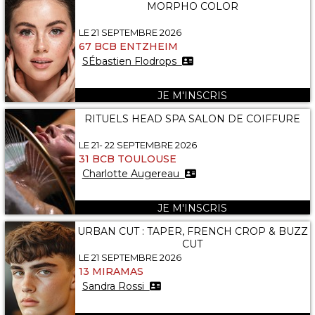
MORPHO COLOR
LE 21 SEPTEMBRE 2026
67 BCB ENTZHEIM
SÉbastien Flodrops
JE M'INSCRIS
RITUELS HEAD SPA SALON DE COIFFURE
LE 21- 22 SEPTEMBRE 2026
31 BCB TOULOUSE
Charlotte Augereau
JE M'INSCRIS
URBAN CUT : TAPER, FRENCH CROP & BUZZ
CUT
LE 21 SEPTEMBRE 2026
13 MIRAMAS
Sandra Rossi