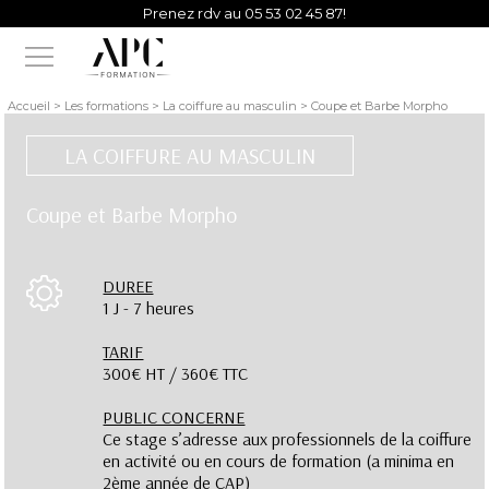
Prenez rdv au 05 53 02 45 87!
Vous avez besoin d'un conseil d'un de nos experts?
Accueil > Les formations > La coiffure au masculin > Coupe et Barbe Morpho
LA COIFFURE AU MASCULIN
Coupe et Barbe Morpho
DUREE
1 J - 7 heures
TARIF
300€ HT / 360€ TTC
PUBLIC CONCERNE
Ce stage s’adresse aux professionnels de la coiffure
en activité ou en cours de formation (a minima en
2ème année de CAP)