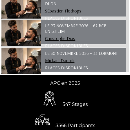
DIJON
SÉbastien Flodrops
PLACES DISPONIBLES
LE 23 NOVEMBRE 2026 -- 67 BCB
ENTZHEIM
Christophe Dias
PLACES DISPONIBLES
LE 30 NOVEMBRE 2026 -- 33 LORMONT
Mickael Darmilli
PLACES DISPONIBLES
APC en 2025
547 Stages
3366 Participants