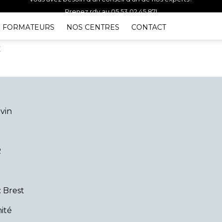
Prenez rdv au 05 53 02 45 87!
Vous avez besoin d'un conseil d'un de nos experts?
FORMATEURS
NOS CENTRES
CONTACT
T
vin
R
: Brest
ité