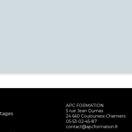
APC FORMATION
5 rue Jean Dumas
Stages
24 660 Coulounieix-Chamiers
05-53-02-45-87
contact@apcformation.fr