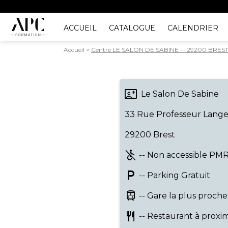
ACCUEIL
CATALOGUE
CALENDRIER
Accueil
>
Centre LE SALON DE SABINE -- 29200 BRES
contact_emergency
Le Salon De Sabine
33 Rue Professeur Lange
29200 Brest
not_accessible
-- Non accessible PM
local_parking
-- Parking Gratuit
Train
-- Gare la plus proche
Restaurant
-- Restaurant à proxim