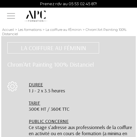
Prenez rdv au 05 53 02 45 87!
Vous avez besoin d'un conseil d'un de nos experts?
Accueil > Les formations > La coiffure au fÉminin > Chrom'Art Painting 100%
Distanciel
LA COIFFURE AU FÉMININ
Chrom'Art Painting 100% Distanciel
DUREE
1 J - 2 x 3.5 heures
TARIF
300€ HT / 360€ TTC
PUBLIC CONCERNE
Ce stage s’adresse aux professionnels de la coiffure
en activité ou en cours de formation (a minima en