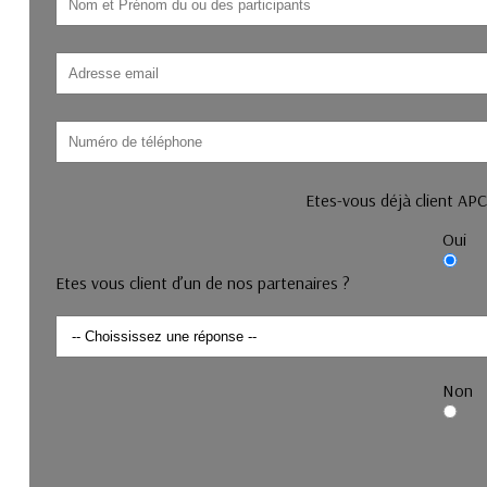
Etes-vous déjà client A
Oui
Etes vous client d’un de nos partenaires ?
Non