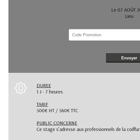
Le 07 AOÛT 
Lieu
Envoyer
DUREE
1 J - 7 heures
TARIF
300€ HT / 360€ TTC
PUBLIC CONCERNE
Ce stage s’adresse aux professionnels de la coiff