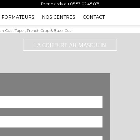
Prenez rdv au 05 53 02 45 87!
Vous avez besoin d'un conseil d'un de nos experts?
FORMATEURS
NOS CENTRES
CONTACT
ban Cut : Taper, French Crop & Buzz Cut
LA COIFFURE AU MASCULIN