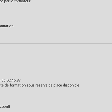
ée par le formateur
formation
5.53.02.45.87
date de formation sous réserve de place disponible
ccueil)