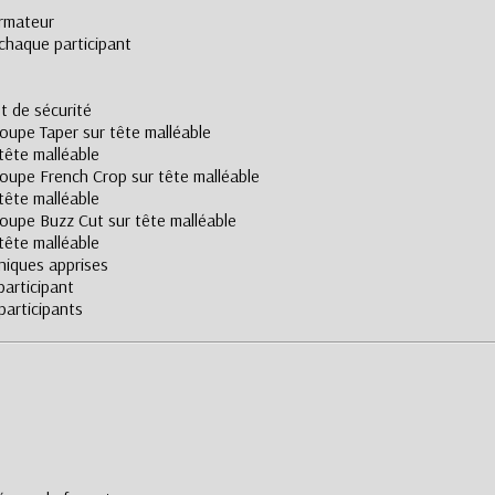
ormateur
chaque participant
t de sécurité
oupe Taper sur tête malléable
tête malléable
coupe French Crop sur tête malléable
tête malléable
coupe Buzz Cut sur tête malléable
tête malléable
hniques apprises
participant
participants