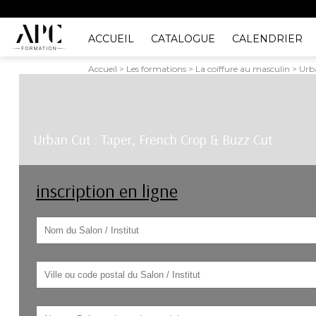
ACCUEIL
CATALOGUE
CALENDRIER
Accueil > Les formations > La coiffure au masculin > Ur
Urban Cut : Taper, French Crop & Buzz Cut
inscription en ligne