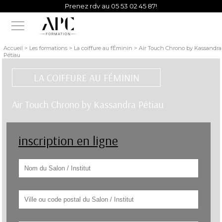
Prenez rdv au 05 53 02 45 87!
Vous avez besoin d'un conseil d'un de nos experts?
Accueil > Les formations > La coiffure au fÉminin > Air Touch Chrono by Kassandra
Pétiau
LA COIFFURE AU FÉMININ
Air Touch Chrono by Kassandra Pétiau
inscription en ligne