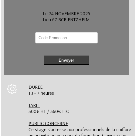
Le 24 NOVEMBRE 2025
Lieu 67 BCB ENTZHEIM
Envoyer
DUREE
1 J - 7 heures
TARIF
300€ HT / 360€ TTC
PUBLIC CONCERNE
Ce stage s’adresse aux professionnels de la coiffure
en activité ou en cours de formation (a minima en